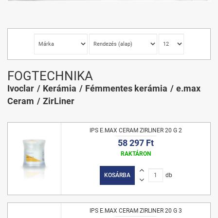
FOGTECHNIKA
Ivoclar
Kerámia
Fémmentes kerámia
e.max
Ceram
ZirLiner
IPS E.MAX CERAM ZIRLINER 20 G 2
58 297 Ft
RAKTÁRON
KOSÁRBA
db
IPS E.MAX CERAM ZIRLINER 20 G 3