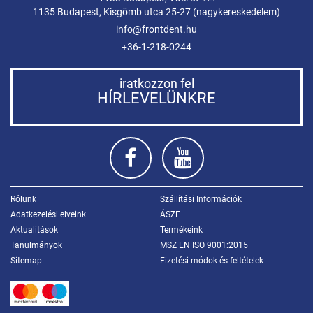
1135 Budapest, Kisgömb utca 25-27 (nagykereskedelem)
info@frontdent.hu
+36-1-218-0244
iratkozzon fel
HÍRLEVELÜNKRE
Rólunk
Szállítási Információk
Adatkezelési elveink
ÁSZF
Aktualitások
Termékeink
Tanulmányok
MSZ EN ISO 9001:2015
Sitemap
Fizetési módok és feltételek