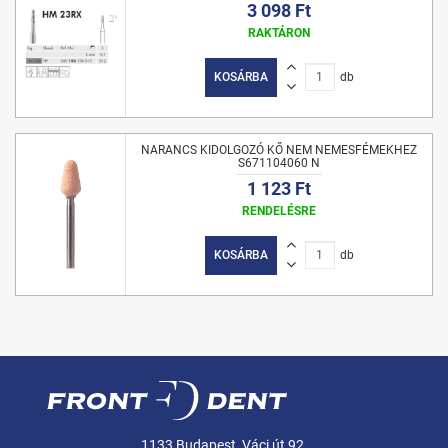
3 098 Ft
RAKTÁRON
KOSÁRBA
db
NARANCS KIDOLGOZÓ KŐ NEM NEMESFÉMEKHEZ
S671104060 N
1 123 Ft
RENDELÉSRE
KOSÁRBA
db
1133 Budapest, Váci út 92.