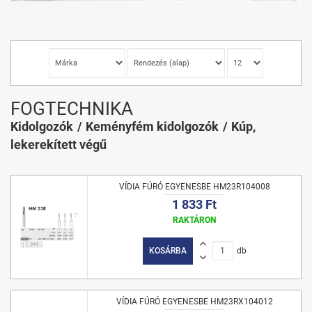
FOGTECHNIKA
Kidolgozók
Keményfém kidolgozók
Kúp,
lekerekített végű
VÍDIA FÚRÓ EGYENESBE HM23R104008
1 833 Ft
RAKTÁRON
KOSÁRBA
db
VÍDIA FÚRÓ EGYENESBE HM23RX104012