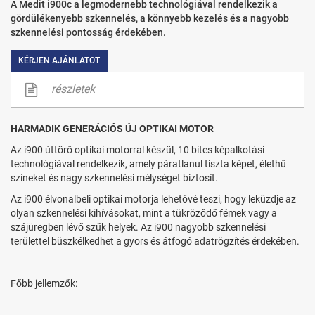
A Medit i900c a legmodernebb technológiával rendelkezik a
gördülékenyebb szkennelés, a könnyebb kezelés és a nagyobb
szkennelési pontosság érdekében.
KÉRJEN AJÁNLATOT
részletek
HARMADIK GENERÁCIÓS ÚJ OPTIKAI MOTOR
Az i900 úttörő optikai motorral készül, 10 bites képalkotási
technológiával rendelkezik, amely páratlanul tiszta képet, élethű
színeket és nagy szkennelési mélységet biztosít.
Az i900 élvonalbeli optikai motorja lehetővé teszi, hogy leküzdje az
olyan szkennelési kihívásokat, mint a tükröződő fémek vagy a
szájüregben lévő szűk helyek. Az i900 nagyobb szkennelési
területtel büszkélkedhet a gyors és átfogó adatrögzítés érdekében.
Főbb jellemzők: