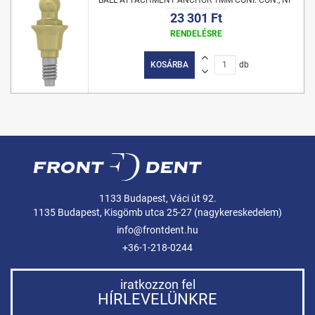
BALL ATTACHMENT ANCHOR 1MM CONI. CON., NP
23 301 Ft
RENDELÉSRE
KOSÁRBA
db
1133 Budapest, Váci út 92.
1135 Budapest, Kisgömb utca 25-27 (nagykereskedelem)
info@frontdent.hu
+36-1-218-0244
iratkozzon fel
HÍRLEVELÜNKRE