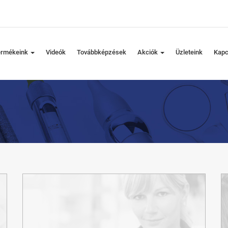
ermékeink
Videók
Továbbképzések
Akciók
Üzleteink
Kapc