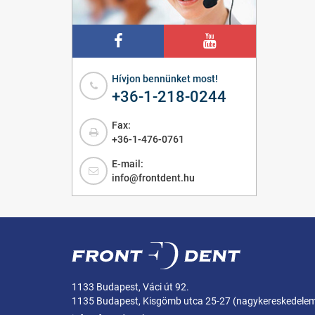
Hívjon bennünket most!
+36-1-218-0244
Fax:
+36-1-476-0761
E-mail:
info@frontdent.hu
1133 Budapest, Váci út 92.
1135 Budapest, Kisgömb utca 25-27 (nagykereskedele