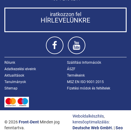
iratkozzon fel
HÍRLEVELÜNKRE
Rólunk
Szállítási Információk
Adatkezelési elveink
ÁSZF
Aktualitások
Termékeink
Tanulmányok
MSZ EN ISO 9001:2015
Sitemap
Fizetési módok és feltételek
Weboldalkészítés
,
© 2026
Front-Dent
Minden jog
keresőoptimalizálás
:
fenntartva.
Deutsche Web GmbH.
|
Seo