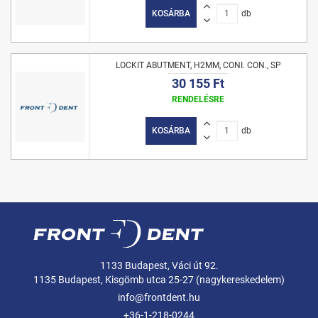
KOSÁRBA
db
LOCKIT ABUTMENT, H2MM, CONI. CON., SP
30 155 Ft
RENDELÉSRE
KOSÁRBA
db
1133 Budapest, Váci út 92.
1135 Budapest, Kisgömb utca 25-27 (nagykereskedelem)
info@frontdent.hu
+36-1-218-0244