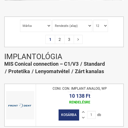
1
2
3
IMPLANTOLÓGIA
MIS Conical connection – C1/V3
Standard
Protetika
Lenyomatvétel
Zárt kanalas
CONI. CON. IMPLANT ANALOG, WP
10 138 Ft
RENDELÉSRE
KOSÁRBA
db