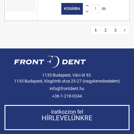
KOSÁRBA
db
1
2
3
1133 Budapest, Váci út 92.
1135 Budapest, Kisgömb utca 25-27 (nagykereskedelem)
info@frontdent.hu
+36-1-218-0244
iratkozzon fel
HÍRLEVELÜNKRE