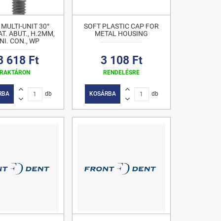
 MULTI-UNIT 30°
SOFT PLASTIC CAP FOR
T. ABUT., H.2MM,
METAL HOUSING
NI. CON., WP
8 618 Ft
3 108 Ft
RAKTÁRON
RENDELÉSRE
RBA
db
KOSÁRBA
db