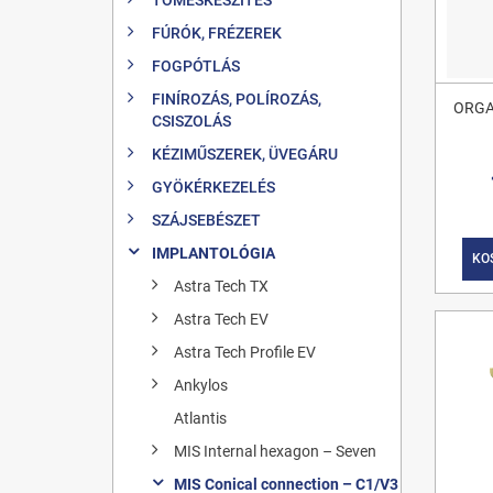
FÚRÓK, FRÉZEREK
FOGPÓTLÁS
FINÍROZÁS, POLÍROZÁS,
ORGA
CSISZOLÁS
KÉZIMŰSZEREK, ÜVEGÁRU
GYÖKÉRKEZELÉS
SZÁJSEBÉSZET
IMPLANTOLÓGIA
KO
Astra Tech TX
Astra Tech EV
Astra Tech Profile EV
Ankylos
Atlantis
MIS Internal hexagon – Seven
MIS Conical connection – C1/V3