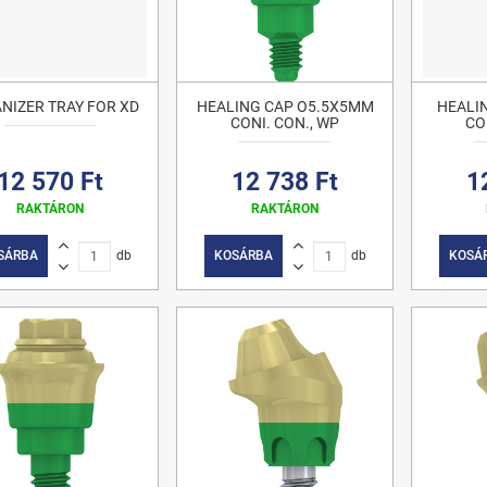
NIZER TRAY FOR XD
HEALING CAP O5.5X5MM
HEALI
CONI. CON., WP
CO
12 570 Ft
12 738 Ft
1
RAKTÁRON
RAKTÁRON
SÁRBA
db
KOSÁRBA
db
KOSÁ