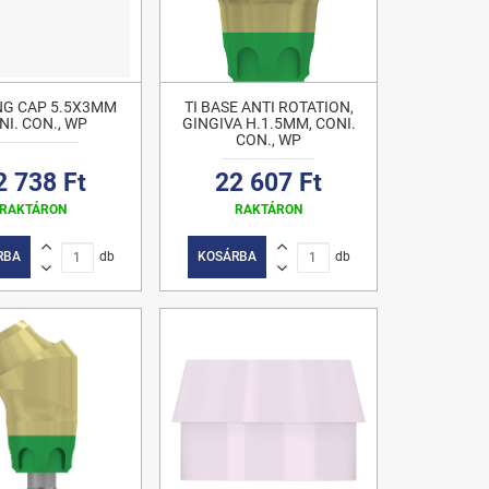
NG CAP 5.5X3MM
TI BASE ANTI ROTATION,
NI. CON., WP
GINGIVA H.1.5MM, CONI.
CON., WP
2 738 Ft
22 607 Ft
RAKTÁRON
RAKTÁRON
RBA
db
KOSÁRBA
db