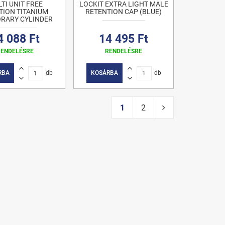
TI UNIT FREE
LOCKIT EXTRA LIGHT MALE
TION TITANIUM
RETENTION CAP (BLUE)
RARY CYLINDER
4 088 Ft
14 495 Ft
RENDELÉSRE
RENDELÉSRE
RBA
db
KOSÁRBA
db
1
2