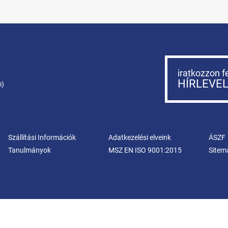
iratkozzon f
HÍRLEVE
m)
Szállítási Információk
Adatkezelési elveink
ÁSZF
Tanulmányok
MSZ EN ISO 9001:2015
Sitem