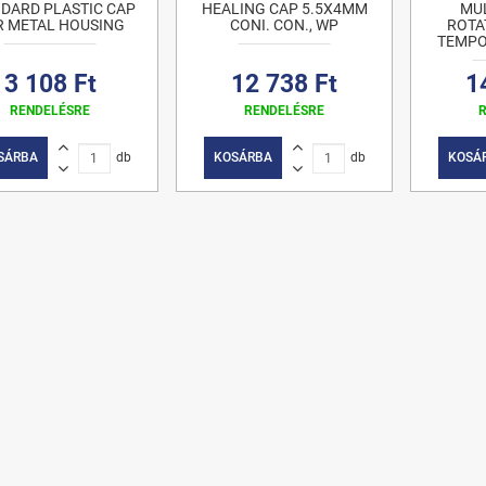
DARD PLASTIC CAP
HEALING CAP 5.5X4MM
MUL
R METAL HOUSING
CONI. CON., WP
ROTA
TEMPO
3 108 Ft
12 738 Ft
1
RENDELÉSRE
RENDELÉSRE
SÁRBA
db
KOSÁRBA
db
KOSÁ