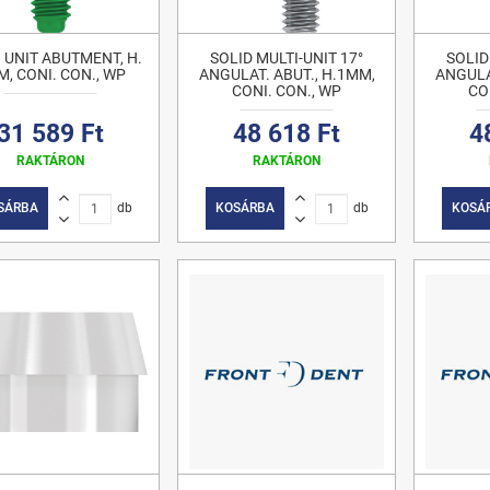
 UNIT ABUTMENT, H.
SOLID MULTI-UNIT 17°
SOLID
, CONI. CON., WP
ANGULAT. ABUT., H.1MM,
ANGULA
CONI. CON., WP
CO
31 589 Ft
48 618 Ft
4
RAKTÁRON
RAKTÁRON
SÁRBA
db
KOSÁRBA
db
KOSÁ