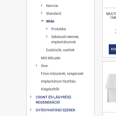
Narrow
Standard
MULTI
1MM
Wide
Protetika
Sebészeti elemek,
implantátumok
KO
Eszközök, szettek
MIS MGuide
Xive
Frios műszerek, szegecsek
Implantátum tisztítás
Kiegészítők
CSONT ÉS LÁGYRÉSZ
REGENERÁCIÓ
GYÓGYHATÁSÚ SZEREK