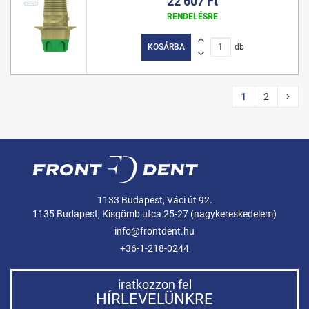
22 607 Ft
RENDELÉSRE
KOSÁRBA
db
1
2
1133 Budapest, Váci út 92.
1135 Budapest, Kisgömb utca 25-27 (nagykereskedelem)
info@frontdent.hu
+36-1-218-0244
iratkozzon fel
HÍRLEVELÜNKRE