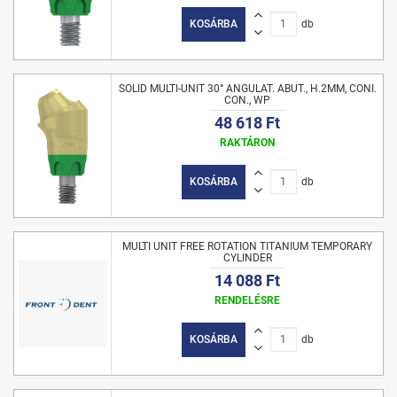
KOSÁRBA
db
SOLID MULTI-UNIT 30° ANGULAT. ABUT., H.2MM, CONI.
CON., WP
48 618 Ft
RAKTÁRON
KOSÁRBA
db
MULTI UNIT FREE ROTATION TITANIUM TEMPORARY
CYLINDER
14 088 Ft
RENDELÉSRE
KOSÁRBA
db