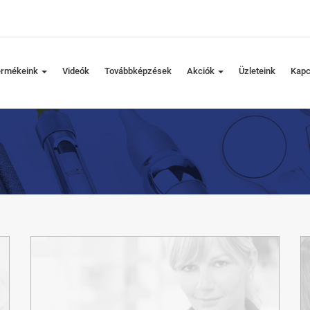
ermékeink
Videók
Továbbképzések
Akciók
Üzleteink
Kapc