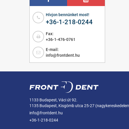
Hívjon bennünket most!
+36-1-218-0244
Fax:
+36-1-476-0761
E-mail:
info@frontdent.hu
1133 Budapest, Váci út 92.
1135 Budapest, Kisgömb utca 25-27 (nagykereskedele
info@frontdent.hu
+36-1-218-0244