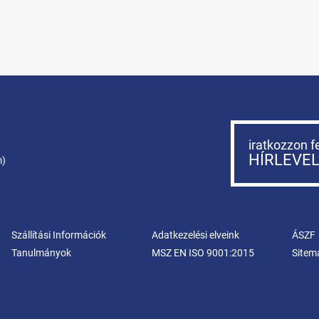
iratkozzon f
HÍRLEVE
m)
Szállítási Információk
Adatkezelési elveink
ÁSZF
Tanulmányok
MSZ EN ISO 9001:2015
Sitem