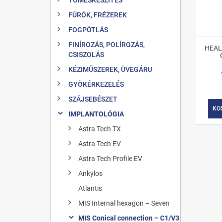
FÚRÓK, FRÉZEREK
FOGPÓTLÁS
FINÍROZÁS, POLÍROZÁS,
HEAL
CSISZOLÁS
KÉZIMŰSZEREK, ÜVEGÁRU
GYÖKÉRKEZELÉS
SZÁJSEBÉSZET
KO
IMPLANTOLÓGIA
Astra Tech TX
Astra Tech EV
Astra Tech Profile EV
Ankylos
Atlantis
MIS Internal hexagon – Seven
MIS Conical connection – C1/V3