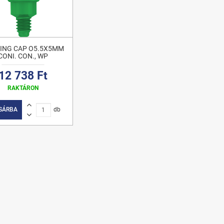
ING CAP O5.5X5MM
CONI. CON., WP
12 738 Ft
RAKTÁRON
SÁRBA
db