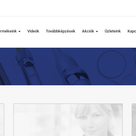
ermékeink
Videók
Továbbképzések
Akciók
Üzleteink
Kapc