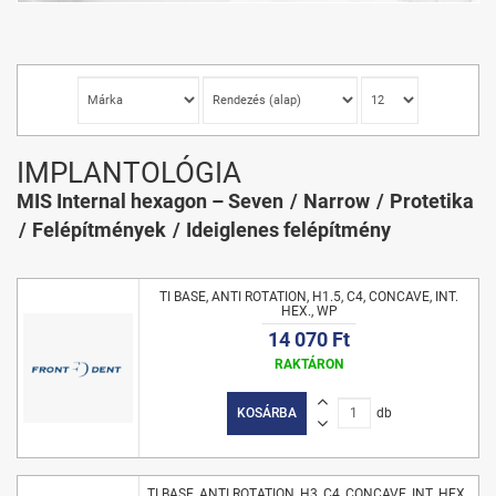
IMPLANTOLÓGIA
MIS Internal hexagon – Seven
Narrow
Protetika
Felépítmények
Ideiglenes felépítmény
TI BASE, ANTI ROTATION, H1.5, C4, CONCAVE, INT.
HEX., WP
14 070 Ft
RAKTÁRON
KOSÁRBA
db
TI BASE, ANTI ROTATION, H3, C4, CONCAVE, INT. HEX.,