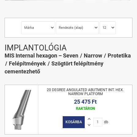
IMPLANTOLÓGIA
MIS Internal hexagon – Seven
Narrow
Protetika
Felépítmények
Szögtört felépítmény
cementezhető
20 DEGREE ANGULATED ABUTMENT INT. HEX.
NARROW PLATFORM
25 475 Ft
RAKTÁRON
KOSÁRBA
db