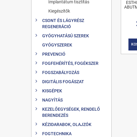
Implantátum tisztítás
ESTH
ABUTM
Kiegészítők
CSONT ÉS LÁGYRÉSZ
REGENERÁCIÓ
GYÓGYHATÁSÚ SZEREK
KO
GYÓGYSZEREK
PREVENCIÓ
FOGFEHÉRÍTÉS, FOGÉKSZER
FOGSZABÁLYOZÁS
DIGITÁLIS FOGÁSZAT
KISGÉPEK
NAGYÍTÁS
KEZELŐEGYSÉGEK, RENDELŐ
BERENDEZÉS
KÉZIDARABOK, OLAJZÓK
FOGTECHNIKA