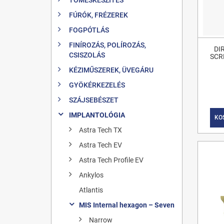
FÚRÓK, FRÉZEREK
FOGPÓTLÁS
FINÍROZÁS, POLÍROZÁS,
DI
CSISZOLÁS
SCR
KÉZIMŰSZEREK, ÜVEGÁRU
GYÖKÉRKEZELÉS
SZÁJSEBÉSZET
IMPLANTOLÓGIA
KO
Astra Tech TX
Astra Tech EV
Astra Tech Profile EV
Ankylos
Atlantis
MIS Internal hexagon – Seven
Narrow