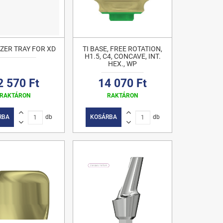
ZER TRAY FOR XD
TI BASE, FREE ROTATION,
H1.5, C4, CONCAVE, INT.
HEX., WP
2 570 Ft
14 070 Ft
RAKTÁRON
RAKTÁRON
RBA
db
KOSÁRBA
db