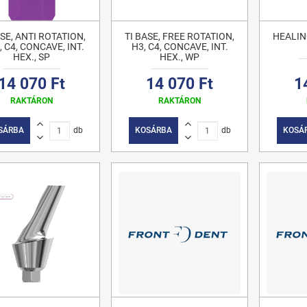
ASE, ANTI ROTATION,
TI BASE, FREE ROTATION,
HEALIN
, C4, CONCAVE, INT.
H3, C4, CONCAVE, INT.
HEX., SP
HEX., WP
14 070 Ft
14 070 Ft
1
RAKTÁRON
RAKTÁRON
SÁRBA
db
KOSÁRBA
db
KOSÁ