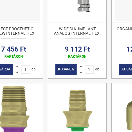
RECT PROSTHETIC
WIDE DIA. IMPLANT
ORGANI
EW INTERNAL HEX.
ANALOG INTERNAL HEX.
7 456 Ft
9 112 Ft
1
RAKTÁRON
RAKTÁRON
SÁRBA
db
KOSÁRBA
db
KOSÁ