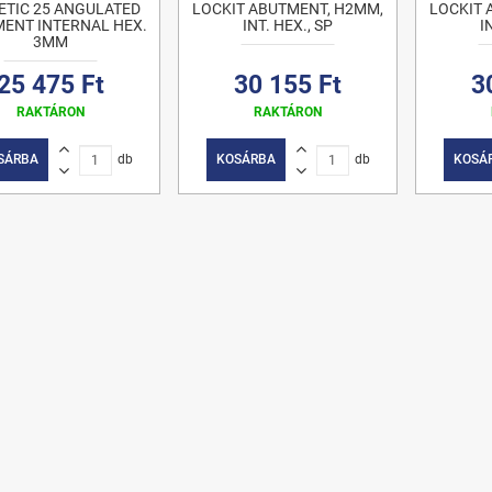
ETIC 25 ANGULATED
LOCKIT ABUTMENT, H2MM,
LOCKIT 
ENT INTERNAL HEX.
INT. HEX., SP
I
3MM
25 475 Ft
30 155 Ft
3
RAKTÁRON
RAKTÁRON
SÁRBA
db
KOSÁRBA
db
KOSÁ