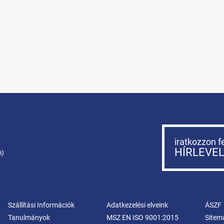
iratkozzon f
HÍRLEVE
m)
Szállítási Információk
Adatkezelési elveink
ÁSZF
Tanulmányok
MSZ EN ISO 9001:2015
Sitem