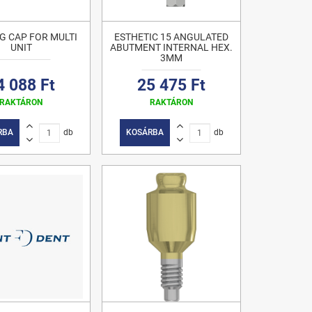
G CAP FOR MULTI
ESTHETIC 15 ANGULATED
UNIT
ABUTMENT INTERNAL HEX.
3MM
4 088 Ft
25 475 Ft
RAKTÁRON
RAKTÁRON
RBA
db
KOSÁRBA
db