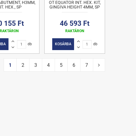
ABUTMENT, H3MM,
OT EQUATOR INT. HEX. KIT,
NT. HEX., SP
GINGIVA HEIGHT 4MM, SP
0 155 Ft
46 593 Ft
RAKTÁRON
RAKTÁRON
RBA
db
KOSÁRBA
db
1
2
3
4
5
6
7