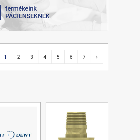
termékeink
PÁCIENSEKNEK
1
2
3
4
5
6
7