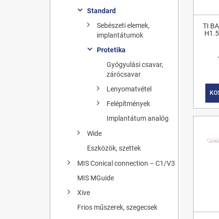
Standard
Sebészeti elemek,
TI B
H1.5
implantátumok
Protetika
Gyógyulási csavar,
zárócsavar
Lenyomatvétel
KO
Felépítmények
Implantátum analóg
Wide
Eszközök, szettek
MIS Conical connection – C1/V3
MIS MGuide
Xive
Frios műszerek, szegecsek