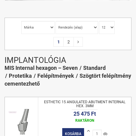
1
2
IMPLANTOLÓGIA
MIS Internal hexagon – Seven
Standard
Protetika
Felépítmények
Szögtört felépítmény
cementezhető
ESTHETIC 15 ANGULATED ABUTMENT INTERNAL
HEX. 3MM
25 475 Ft
RAKTÁRON
KOSÁRBA
db