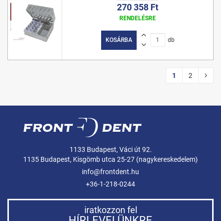
270 358 Ft
RENDELÉSRE
KOSÁRBA
db
1
2
1133 Budapest, Váci út 92.
1135 Budapest, Kisgömb utca 25-27 (nagykereskedelem)
info@frontdent.hu
+36-1-218-0244
iratkozzon fel
HÍRLEVELÜNKRE