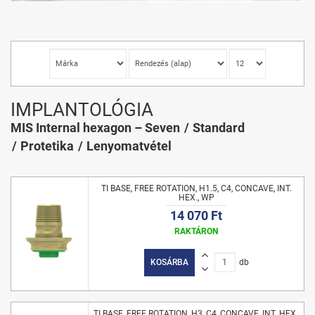
IMPLANTOLÓGIA
MIS Internal hexagon – Seven
Standard
Protetika
Lenyomatvétel
TI BASE, FREE ROTATION, H1.5, C4, CONCAVE, INT.
HEX., WP
14 070 Ft
RAKTÁRON
KOSÁRBA
db
TI BASE, FREE ROTATION, H3, C4, CONCAVE, INT. HEX.,