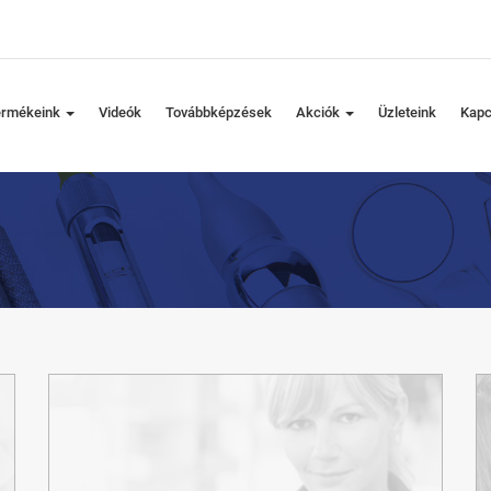
ermékeink
Videók
Továbbképzések
Akciók
Üzleteink
Kapc