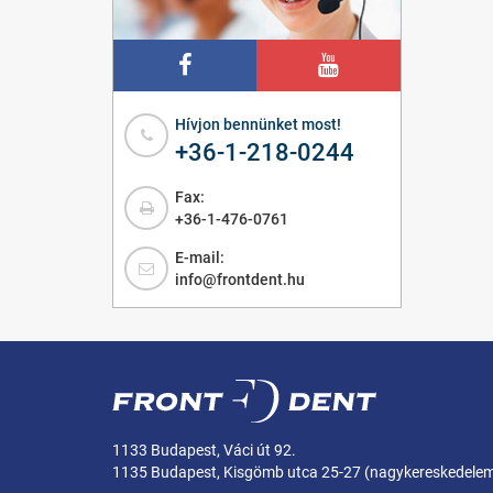
Hívjon bennünket most!
+36-1-218-0244
Fax:
+36-1-476-0761
E-mail:
info@frontdent.hu
1133 Budapest, Váci út 92.
1135 Budapest, Kisgömb utca 25-27 (nagykereskedele