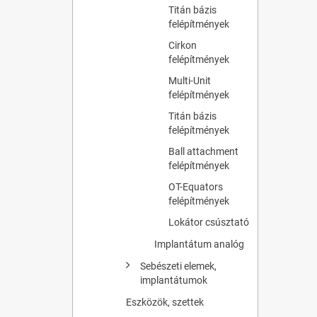
Titán bázis
felépítmények
Cirkon
felépítmények
Multi-Unit
felépítmények
Titán bázis
felépítmények
Ball attachment
felépítmények
OT-Equators
felépítmények
Lokátor csúsztató
Implantátum analóg
Sebészeti elemek,
implantátumok
Eszközök, szettek