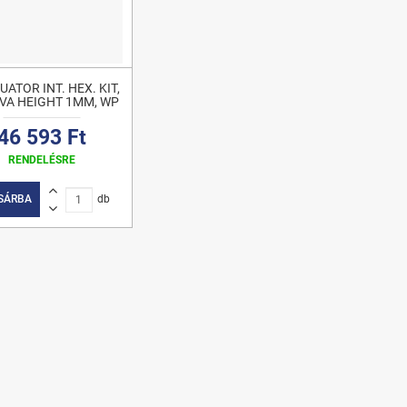
UATOR INT. HEX. KIT,
IVA HEIGHT 1MM, WP
46 593 Ft
RENDELÉSRE
SÁRBA
db