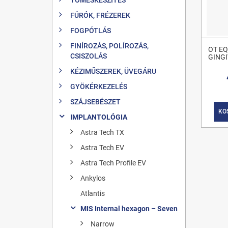
FÚRÓK, FRÉZEREK
FOGPÓTLÁS
FINÍROZÁS, POLÍROZÁS,
OT EQ
CSISZOLÁS
GING
KÉZIMŰSZEREK, ÜVEGÁRU
GYÖKÉRKEZELÉS
SZÁJSEBÉSZET
KO
IMPLANTOLÓGIA
Astra Tech TX
Astra Tech EV
Astra Tech Profile EV
Ankylos
Atlantis
MIS Internal hexagon – Seven
Narrow