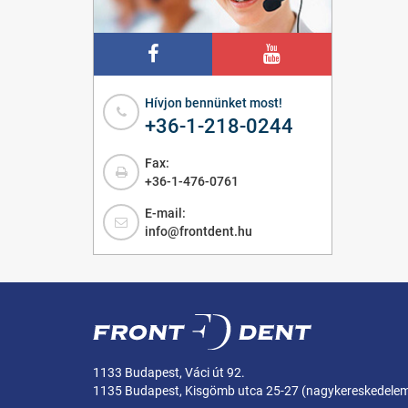
Hívjon bennünket most!
+36-1-218-0244
Fax:
+36-1-476-0761
E-mail:
info@frontdent.hu
1133 Budapest, Váci út 92.
1135 Budapest, Kisgömb utca 25-27 (nagykereskedele