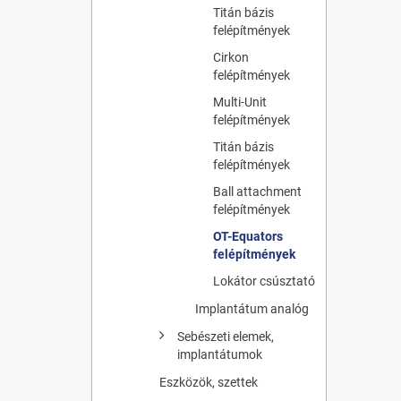
Titán bázis
felépítmények
Cirkon
felépítmények
Multi-Unit
felépítmények
Titán bázis
felépítmények
Ball attachment
felépítmények
OT-Equators
felépítmények
Lokátor csúsztató
Implantátum analóg
Sebészeti elemek,
implantátumok
Eszközök, szettek