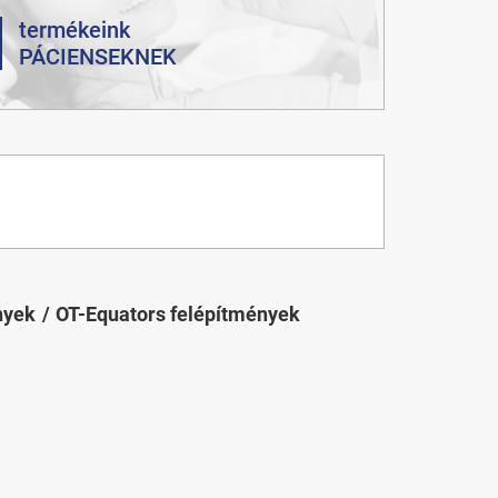
termékeink
PÁCIENSEKNEK
nyek
OT-Equators felépítmények