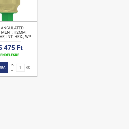
° ANGULATED
TMENT, H2MM,
E, INT. HEX., WP
5 475 Ft
RENDELÉSRE
RBA
db