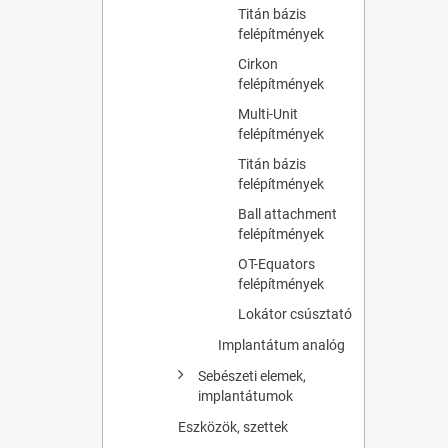
Titán bázis
felépítmények
Cirkon
felépítmények
Multi-Unit
felépítmények
Titán bázis
felépítmények
Ball attachment
felépítmények
OT-Equators
felépítmények
Lokátor csúsztató
Implantátum analóg
Sebészeti elemek,
implantátumok
Eszközök, szettek