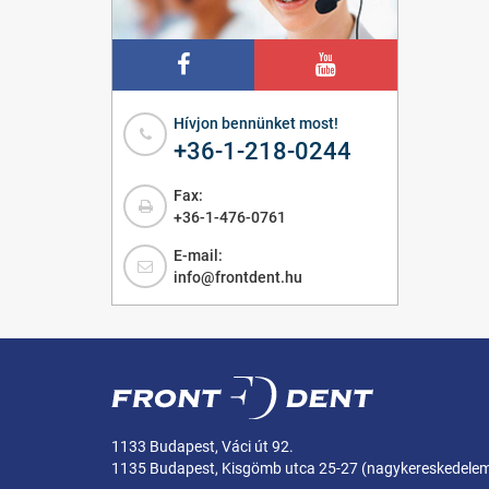
Hívjon bennünket most!
+36-1-218-0244
Fax:
+36-1-476-0761
E-mail:
info@frontdent.hu
1133 Budapest, Váci út 92.
1135 Budapest, Kisgömb utca 25-27 (nagykereskedele