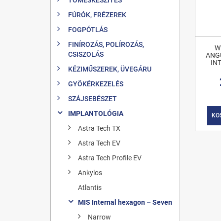
FÚRÓK, FRÉZEREK
FOGPÓTLÁS
FINÍROZÁS, POLÍROZÁS,
W
CSISZOLÁS
ANG
IN
KÉZIMŰSZEREK, ÜVEGÁRU
GYÖKÉRKEZELÉS
SZÁJSEBÉSZET
IMPLANTOLÓGIA
KO
Astra Tech TX
Astra Tech EV
Astra Tech Profile EV
Ankylos
Atlantis
MIS Internal hexagon – Seven
Narrow