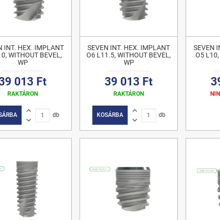
 INT. HEX. IMPLANT
SEVEN INT. HEX. IMPLANT
SEVEN I
10, WITHOUT BEVEL,
O6 L11.5, WITHOUT BEVEL,
O5 L10
WP
WP
39 013 Ft
39 013 Ft
3
RAKTÁRON
RAKTÁRON
NI
SÁRBA
db
KOSÁRBA
db