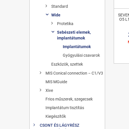
Standard
Wide
SEVEN
O5 L
Protetika
Sebészeti elemek,
implantátumok
Implantátumok
Gyógyulási csavarok
Eszközök, szettek
MIS Conical connection – C1/V3
MIS MGuide
Xive
Frios műszerek, szegecsek
Implantátum tisztítás
Kiegészítők
CSONT ÉS LÁGYRÉSZ