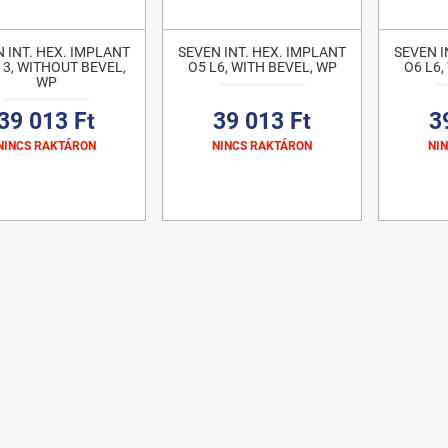
 INT. HEX. IMPLANT
SEVEN INT. HEX. IMPLANT
SEVEN I
13, WITHOUT BEVEL,
O5 L6, WITH BEVEL, WP
O6 L6,
WP
39 013 Ft
39 013 Ft
3
NINCS RAKTÁRON
NINCS RAKTÁRON
NI