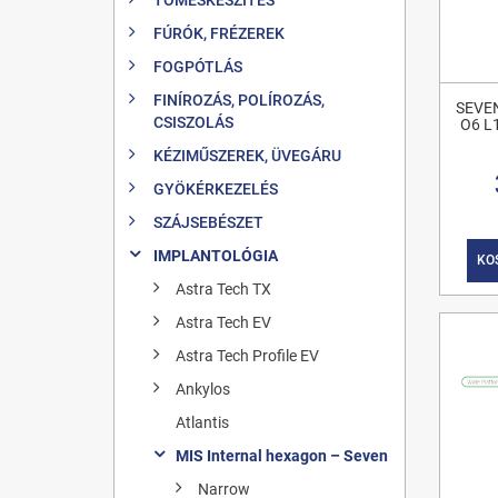
FÚRÓK, FRÉZEREK
FOGPÓTLÁS
FINÍROZÁS, POLÍROZÁS,
SEVEN
CSISZOLÁS
O6 L
KÉZIMŰSZEREK, ÜVEGÁRU
GYÖKÉRKEZELÉS
SZÁJSEBÉSZET
IMPLANTOLÓGIA
KO
Astra Tech TX
Astra Tech EV
Astra Tech Profile EV
Ankylos
Atlantis
MIS Internal hexagon – Seven
Narrow