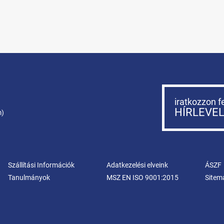
iratkozzon f
HÍRLEVE
m)
Szállítási Információk
Adatkezelési elveink
ÁSZF
Tanulmányok
MSZ EN ISO 9001:2015
Sitem