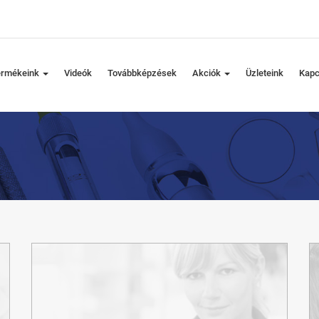
ermékeink
Videók
Továbbképzések
Akciók
Üzleteink
Kapc