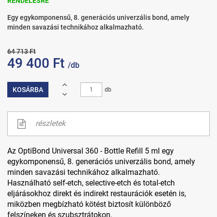
RENDELÉSRE
Egy egykomponensű, 8. generációs univerzális bond, amely
minden savazási technikához alkalmazható.
64 713 Ft
49 400 Ft
/db
KOSÁRBA
db
részletek
Az OptiBond Universal 360 - Bottle Refill 5 ml egy
egykomponensű, 8. generációs univerzális bond, amely
minden savazási
technikához alkalmazható.
Használható self-etch, selective-etch és total-etch
eljárásokhoz direkt és indirekt restaurációk esetén is,
miközben megbízható kötést biztosít különböző
felszíneken és szubsztrátokon.