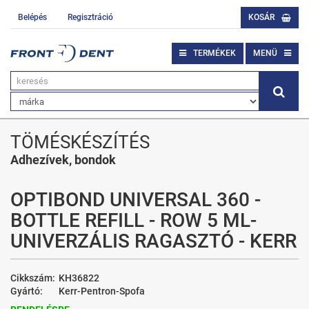
Belépés
Regisztráció
KOSÁR
TERMÉKEK
MENÜ
TÖMÉSKÉSZÍTÉS
Adhezívek, bondok
OPTIBOND UNIVERSAL 360 -
BOTTLE REFILL - ROW 5 ML-
UNIVERZÁLIS RAGASZTÓ - KERR
Cikkszám:
KH36822
Gyártó:
Kerr-Pentron-Spofa