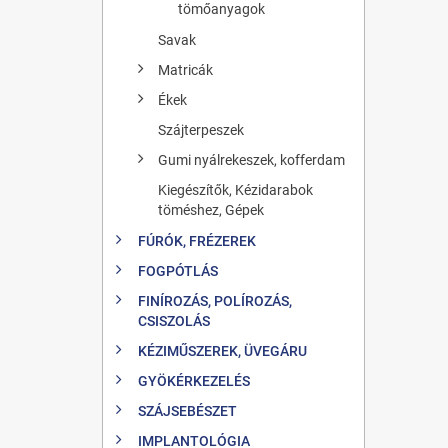
tömőanyagok
Savak
Matricák
Ékek
Szájterpeszek
Gumi nyálrekeszek, kofferdam
Kiegészítők, Kézidarabok
töméshez, Gépek
FÚRÓK, FRÉZEREK
FOGPÓTLÁS
FINÍROZÁS, POLÍROZÁS,
CSISZOLÁS
KÉZIMŰSZEREK, ÜVEGÁRU
GYÖKÉRKEZELÉS
SZÁJSEBÉSZET
IMPLANTOLÓGIA