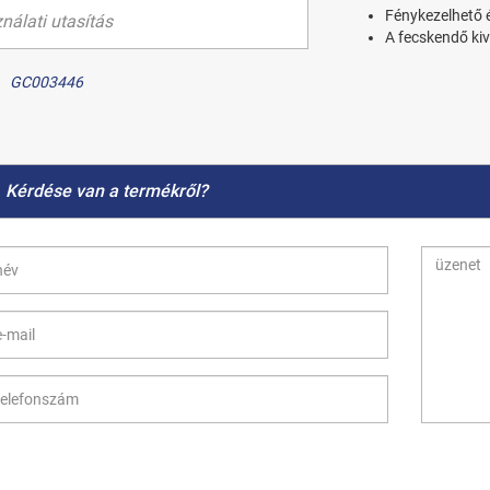
Fénykezelhető é
nálati utasítás
A fecskendő ki
GC003446
Kérdése van a termékről?