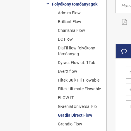
Folyékony tömőanyagok
Hasz
Admira Flow
Brilliant Flow
Charisma Flow
DC Flow
DiaFil flow folyékony
tömőanyag
Dyract Flow ut. 1Tub
EverX flow
Filtek Bulk Fill Flowable
Filtek Ultimate Flowable
FLOW-IT
G-aenial Universal Flo
Gradia Direct Flow
Grandio Flow