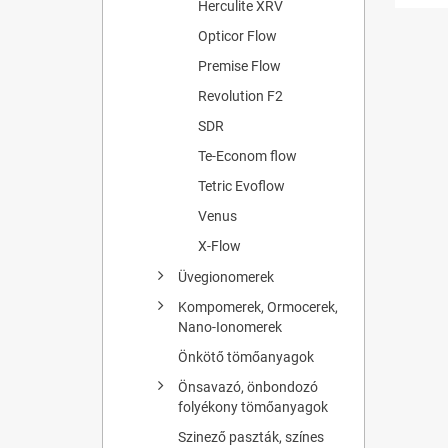
Herculite XRV
Opticor Flow
Premise Flow
Revolution F2
SDR
Te-Econom flow
Tetric Evoflow
Venus
X-Flow
Üvegionomerek
Kompomerek, Ormocerek,
Nano-Ionomerek
Önkötő tömőanyagok
Önsavazó, önbondozó
folyékony tömőanyagok
Szinező paszták, színes