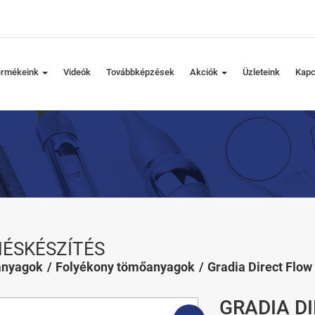
ermékeink
Videók
Továbbképzések
Akciók
Üzleteink
Kapc
ÉSKÉSZÍTÉS
nyagok
Folyékony tömőanyagok
Gradia Direct Flow
GRADIA DI