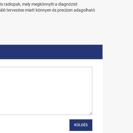
s radiopak, mely megkönnyíti a diagnózist
váló tervezése miatt könnyen és precízen adagolható
KÜLDÉS