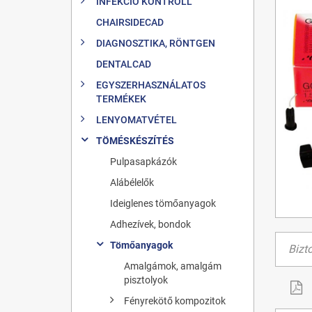
INFEKCIÓ KONTROLL
CHAIRSIDECAD
DIAGNOSZTIKA, RÖNTGEN
DENTALCAD
EGYSZERHASZNÁLATOS
TERMÉKEK
LENYOMATVÉTEL
TÖMÉSKÉSZÍTÉS
Pulpasapkázók
Alábélelők
Ideiglenes tömőanyagok
Adhezívek, bondok
Tömőanyagok
Bizt
Amalgámok, amalgám
pisztolyok
Fényrekötő kompozitok