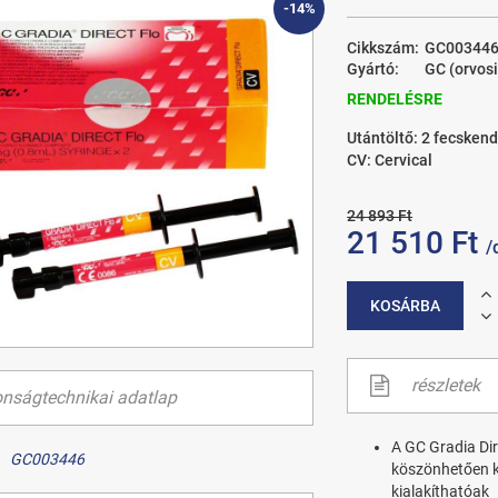
-14%
Cikkszám:
GC00344
Gyártó:
GC (orvosi
RENDELÉSRE
Utántöltő: 2 fecskend
CV: Cervical
24 893 Ft
21 510 Ft
/
KOSÁRBA
részletek
onságtechnikai adatlap
A GC Gradia Di
GC003446
köszönhetően k
kialakíthatóak