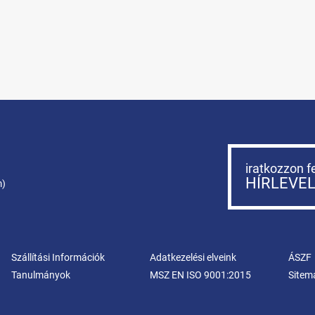
iratkozzon f
HÍRLEVE
m)
Szállítási Információk
Adatkezelési elveink
ÁSZF
Tanulmányok
MSZ EN ISO 9001:2015
Sitem