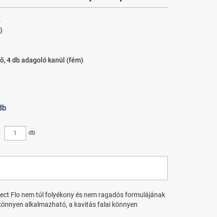
6
)
ő, 4 db adagoló kanül (fém)
db
db
rect Flo nem túl folyékony és nem ragadós formulájának
önnyen alkalmazható, a kavitás falai könnyen