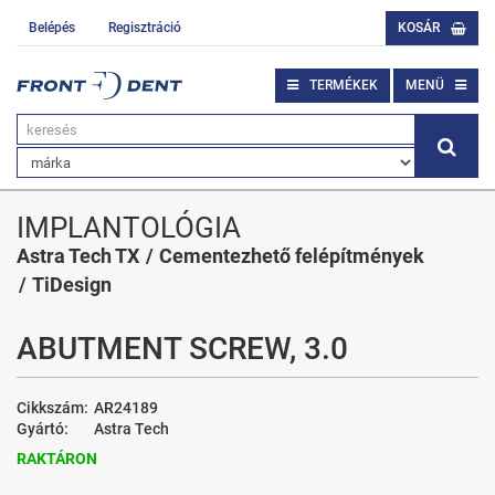
Belépés
Regisztráció
KOSÁR
TERMÉKEK
MENÜ
IMPLANTOLÓGIA
Astra Tech TX
Cementezhető felépítmények
TiDesign
ABUTMENT SCREW, 3.0
Cikkszám:
AR24189
Gyártó:
Astra Tech
RAKTÁRON