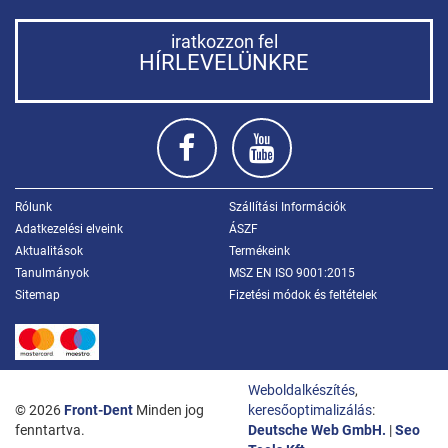
iratkozzon fel
HÍRLEVELÜNKRE
Rólunk
Szállítási Információk
Adatkezelési elveink
ÁSZF
Aktualitások
Termékeink
Tanulmányok
MSZ EN ISO 9001:2015
Sitemap
Fizetési módok és feltételek
Weboldalkészítés
,
© 2026
Front-Dent
Minden jog
keresőoptimalizálás
:
fenntartva.
Deutsche Web GmbH.
|
Seo