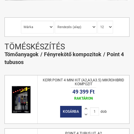
TÖMÉSKÉSZÍTÉS
Tömőanyagok
Fényrekötő kompozitok
Point 4
tubusos
KERR POINT 4 MINI KIT (A2,A3,A3.5) MIKROHIBRID
KOMPOZIT
49 399 Ft
RAKTÁRON
KOSÁRBA
dob
POINT 4 TUBUS UT. A2