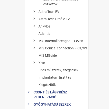
eszközök
Astra Tech EV
Astra Tech Profile EV
Ankylos
Atlantis
MIS Internal hexagon – Seven
MIS Conical connection – C1/V3
MIS MGuide
Xive
Frios műszerek, szegecsek
Implantátum tisztítás
Kiegészítők
CSONT ÉS LÁGYRÉSZ
REGENERÁCIÓ
GYÓGYHATÁSÚ SZEREK