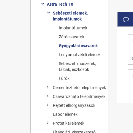
Astra Tech TX
Sebészeti elemek,
implantátumok
Implantátumok
Zárócsavarok
Gyógyulási csavarok
Lenyomatvételi elemek
Sebészeti műszerek,
tálcák, eszközök
Fúrók
Cementezhető felépítmények
Csavarozható felépítmények
Rejtett elhorganyzások
Labor elemek
Protetikai elemek
Eltávolító, visszakereső