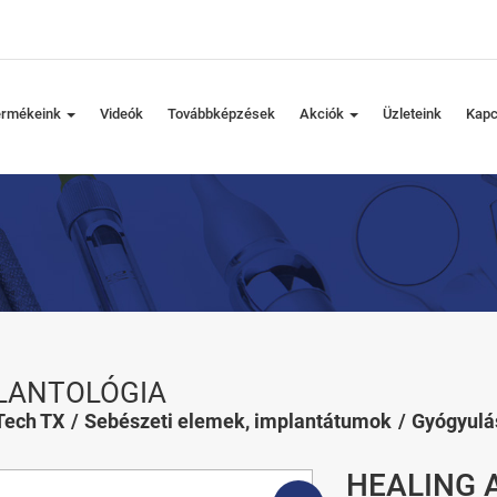
ermékeink
Videók
Továbbképzések
Akciók
Üzleteink
Kapc
LANTOLÓGIA
Tech TX
Sebészeti elemek, implantátumok
Gyógyulá
HEALING A