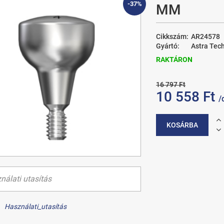
-37%
MM
Cikkszám:
AR24578
Gyártó:
Astra Tec
RAKTÁRON
16 797 Ft
10 558 Ft
/
KOSÁRBA
nálati utasítás
Használati_utasítás