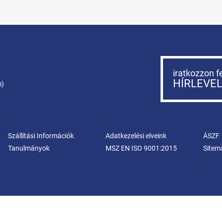
iratkozzon f
HÍRLEVE
m)
Szállítási Információk
Adatkezelési elveink
ÁSZF
Tanulmányok
MSZ EN ISO 9001:2015
Sitem