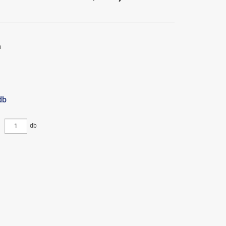
h
db
db