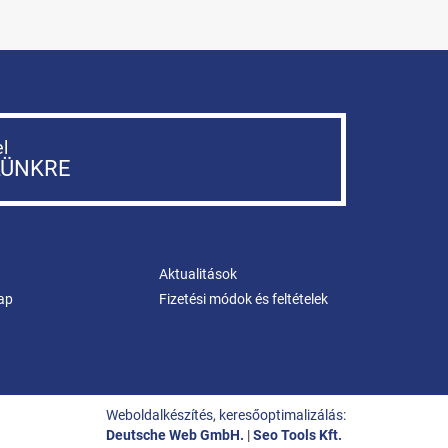
el
LÜNKRE
Aktualitások
ap
Fizetési módok és feltételek
Weboldalkészítés
,
keresőoptimalizálás
:
Deutsche Web GmbH.
|
Seo Tools Kft.